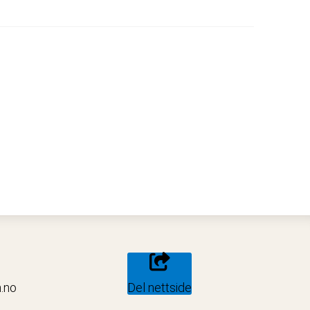
siden 1972
.no
Del nettside