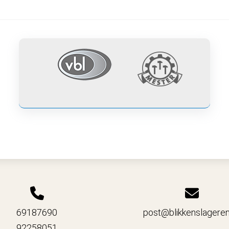
Blikkenslager Granstrøm -
agerarbeid med Tradisjon og Kvalitet 
Om oss
Prosjekter
Kontakt oss
69187690
post@blikkenslageren
92258051